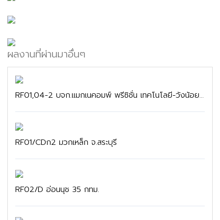
ผลงานที่ผ่านมาอื่นๆ
RF01,04-2 บจก.แมกเนคอมพ์ พรีซิชั่น เทคโนโลยี-วังน้อย จ.สระบุรี
RF01/CDก2 มวกเหล็ก จ.สระบุรี
RF02/D อ่อนนุช 35 กทม.