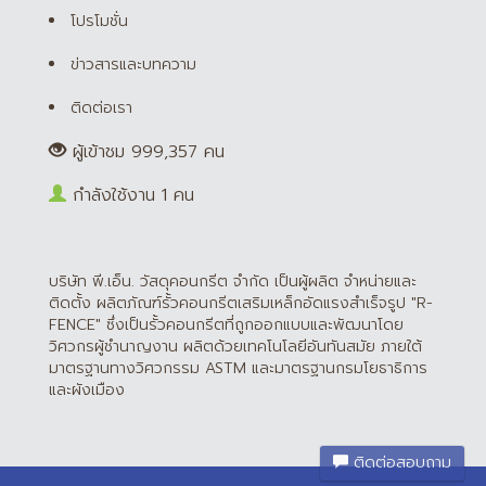
โปรโมชั่น
ข่าวสารและบทความ
ติดต่อเรา
ผู้เข้าชม 999,357 คน
กำลังใช้งาน 1 คน
บริษัท พี.เอ็น. วัสดุคอนกรีต จำกัด เป็นผู้ผลิต จำหน่ายและ
ติดตั้ง ผลิตภัณฑ์รั้วคอนกรีตเสริมเหล็กอัดแรงสำเร็จรูป "R-
FENCE" ซึ่งเป็นรั้วคอนกรีตที่ถูกออกแบบและพัฒนาโดย
วิศวกรผู้ชำนาญงาน ผลิตด้วยเทคโนโลยีอันทันสมัย ภายใต้
มาตรฐานทางวิศวกรรม ASTM และมาตรฐานกรมโยธาธิการ
และผังเมือง
ติดต่อสอบถาม